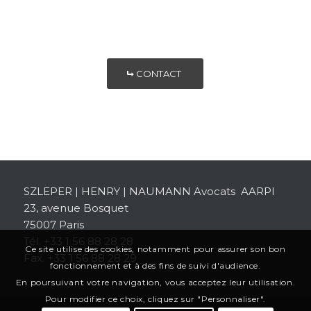
CONTACT
SZLEPER | HENRY | NAUMANN Avocats AARPI
23, avenue Bosquet
75007 Paris
Tél. +33 1 56 88 28 28
Ce site utilise des cookies, notamment pour assurer son bon
Fax. +33 1 56 88 28 29
fonctionnement et à des fins de suivi d'audience.
En poursuivant votre navigation, vous acceptez leur utilisation.
Pour modifier ce choix, cliquez sur "Personnaliser".