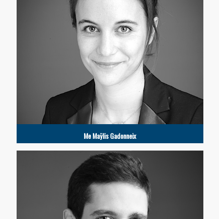
Me Maÿlis Gadonneix